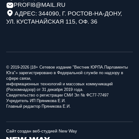
PROFI8@MAIL.RU
АДРЕС: 344090, Г. РОСТОВ-НА-ДОНУ,
Астраханский парламент поддержал проект
УЛ. КУСТАНАЙСКАЯ 115, ОФ. 36
«Карта городских приоритетов»
29 июля 2026
В законе о страховых взносах Южной Осетии
устраняют техническую опечатку
28 июля 2026
© 2019-2026 |18+ Сетевое издание "Вестник ЮРПА.Парламенты
Юга"» зарегистрировано в Федеральной службе по надзору в
сфере связи,
информационных технологий и массовых коммуникаций
А. Ищенко . Донской парламент будет так же
(Роскомнадзор) от 31 декабря 2019 года.
настойчиво продвигать свои инициативы и в
Свидетельство о регистрации СМИ Эл № ФС77-77497
следующем созыве ГД РФ
Учредитель ИП Пряникова Е.И.
Главный редактор Пряникова Е.И.
28 июля 2026
Депутатский наказ парламента Адыгеи: более
Сайт создан веб-студией New Way
200 курсантов ДГТУ приняли присягу в Майкопе