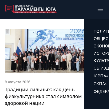
ПОЛИТ
ОБЩЕС
ЭКОНО
ИСТОР
КУЛЬТ
ОБ ИЗ
ЮРПА
8 августа 2026
СКПА
Традиции сильных: как День
ФЕДЕР
физкультурника стал символом
здоровой нации