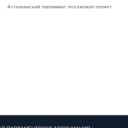
Астраханский парламент поддержал проект
«Карта городских приоритетов»
29 июля 2026
В законе о страховых взносах Южной Осетии
устраняют техническую опечатку
28 июля 2026
А. Ищенко . Донской парламент будет так же
настойчиво продвигать свои инициативы и в
следующем созыве ГД РФ
28 июля 2026
Депутатский наказ парламента Адыгеи: более
200 курсантов ДГТУ приняли присягу в Майкопе
28 июля 2026
Президент обозначил бюджетные приоритеты: