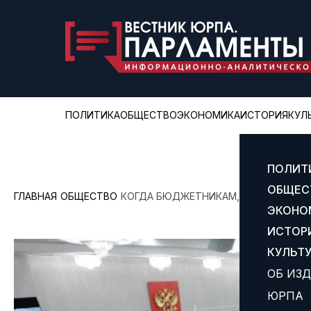
ПОЛИТИКА
ОБЩЕСТВО
ЭКОНОМИКА
ИСТОРИЯ
КУЛ
ПОЛИТ
ОБЩЕС
ГЛАВНАЯ
ОБЩЕСТВО
КОГДА БЮДЖЕТНИКАМ, МАТЕРЯМ И П
ЭКОНО
ИСТОР
КУЛЬТ
ОБ ИЗ
ЮРПА