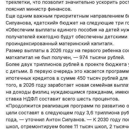
трехлетки, что позволит значительно ускорить ро
пояснил министр финансов.
Еще одним важным приоритетным направлением бю
Силуанова, «детский» бюджет на следующие три го
«Обеспечим выплаты единого пособия на детей ну
получателей ежегодно будут обеспечены детскими 
проиндексированный материнский капитал».
Размер выплаты в 2026 году на первого ребенка сос
маткапитал не был получен, — 974 тысячи рублей.
Более двух триллионов рублей в проекте бюджета
с детьми. В первую очередь это касается програм
ипотечных кредитов в сумме 450 тысяч рублей для
того, в 2026 году заработает новая семейная выпл
на доходы физлиц нуждающимся гражданам, имеющи
ставка НДФЛ составит всего шесть процентов.
«Продолжится реализация программ по развитию о
цели составят в следующем году 3,6 триллиона руб
года, — уточнил Антон Силуанов. — К 2030 году по
школ, отремонтируем более 11 тысяч школ, 2 тысячи