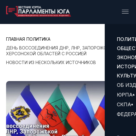
ПОЛИТ
ГЛАВНАЯ
ПОЛИТИКА
ДЕНЬ ВОССОЕДИНЕНИЯ ДНР, ЛНР, ЗАПОРОЖСКОЙ И
ОБЩЕС
ХЕРСОНСКОЙ ОБЛАСТЕЙ С РОССИЕЙ
ЭКОНО
НОВОСТИ ИЗ НЕСКОЛЬКИХ ИСТОЧНИКОВ
ИСТОР
КУЛЬТ
ОБ ИЗ
ЮРПА
СКПА
ФЕДЕР