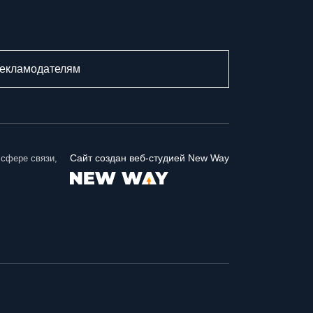
устраняют техническую опечатку
28 июля 2026
А. Ищенко . Донской парламент будет так же
екламодателям
настойчиво продвигать свои инициативы и в
следующем созыве ГД РФ
28 июля 2026
Депутатский наказ парламента Адыгеи: более
Сайт создан веб-студией New Way
 сфере связи,
200 курсантов ДГТУ приняли присягу в Майкопе
28 июля 2026
Президент обозначил бюджетные приоритеты:
оборона и социальная сфера в фокусе Госдумы
27 июля 2026
«Работайте, братья!»: спикер парламента
Херсоны. Томилина обратилась к морякам-