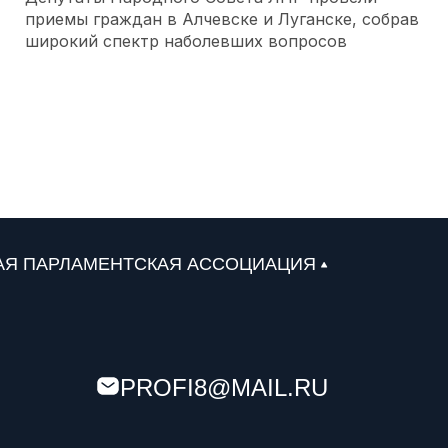
приемы граждан в Алчевске и Луганске, собрав
широкий спектр наболевших вопросов
01 августа 2026
Депутаты Ростовской области передали
автомобили мотострелковой роте «Балтика»
31 июля 2026
Севастопольские депутаты проверили работу
топливной системы и помогли водителям на
заправках
АЯ ПАРЛАМЕНТСКАЯ АССОЦИАЦИЯ
30 июля 2026
Астраханский парламент поддержал проект
«Карта городских приоритетов»
PROFI8@MAIL.RU
29 июля 2026
В законе о страховых взносах Южной Осетии