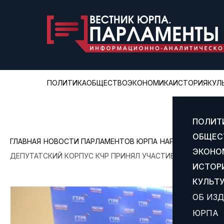
ПОЛИТИКА
ОБЩЕСТВО
ЭКОНОМИКА
ИСТОРИЯ
КУЛ
ПОЛИТ
ОБЩЕС
ГЛАВНАЯ
НОВОСТИ ПАРЛАМЕНТОВ ЮРПА
НАРОДНОЕ СОБРА
ЭКОНО
ДЕПУТАТСКИЙ КОРПУС КЧР ПРИНЯЛ УЧАСТИЕ В ОБСУЖДЕ
ИСТОР
КУЛЬТ
ОБ ИЗ
ЮРПА