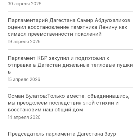
30 апреля 2026
Модернизация ЖКХ Кубани: Юрий Бурлачко о
Парламентарий Дагестана Самир Абдулхаликов
привлечении бизнеса
оценил восстановление памятника Ленину как
24 июля 2026
символ преемственности поколений
19 апреля 2026
Закон о субсидиях на ЖКУ в Херсонской области
— главное за минуту
Парламент КБР закупил и подготовил к
24 июля 2026
отправке в Дагестан дизельные тепловые пушки
в
Профильный комитет донского парламента
15 апреля 2026
одобрил День работников опеки и поправки по
доступной среде
Осман Булатов:Только вместе, объединившись,
23 июля 2026
мы преодолеем последствия этой стихии и
восстановим наш общий дом
Волгоградская Дума упростила получение земли
14 апреля 2026
для бойцов СВО и их семей
23 июля 2026
Председатель парламента Дагестана Заур