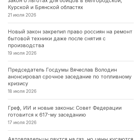
закон о льготах для бойцов в Белгородской,
Курской и Брянской областях
ЗСК принял закон об УСН для IT: Юрий Бурлачко
21 июля 2026
назвал решение стратегическим для региона
16 июля 2026
Новый закон закрепил право россиян на ремонт
бытовой техники даже после снятия с
Краевые депутаты просят Правительство
производства
сохранить детский отдых на Кубани
19 июля 2026
16 июля 2026
Председатель Госдумы Вячеслав Володин
Губернаторская инициатива принята: кубанские
анонсировал срочное заседание по топливному
наставники спортсменов получат зарплату без
кризису
НДФЛ
18 июля 2026
16 июля 2026
Греф, ИИ и новые законы: Совет Федерации
Кубанский парламент одобрил льготы для
готовится к 617-му заседанию
инвесторов: 3 млрд рублей и гостиница не ниже
17 июля 2026
4 звезд
16 июля 2026
Автовладельцы рвутся на газ, но цены кусаются