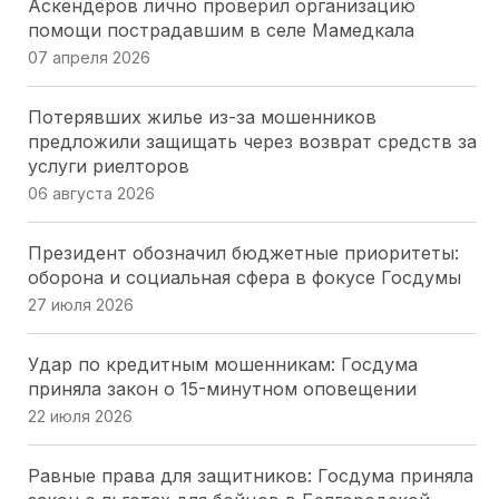
Аскендеров лично проверил организацию
Народные избранники Севастополя оценили
помощи пострадавшим в селе Мамедкала
вклад «Боевого Братства» в патриотическое
07 апреля 2026
воспитание
20 июля 2026
Потерявших жилье из-за мошенников
предложили защищать через возврат средств за
Парламентарии Кубани выбрали 20
услуги риелторов
общественников для работы в новом составе
06 августа 2026
Общественной палаты
16 июля 2026
Президент обозначил бюджетные приоритеты:
оборона и социальная сфера в фокусе Госдумы
Парламентарии Кубани перераспределяют
27 июля 2026
нагрузку на мировых судей: два участка
упразднены, два созданы
Удар по кредитным мошенникам: Госдума
16 июля 2026
приняла закон о 15-минутном оповещении
22 июля 2026
Лесные поправки на Кубани:председатель ЗСК
разъяснил, кого коснутся изменения
Равные права для защитников: Госдума приняла
16 июля 2026