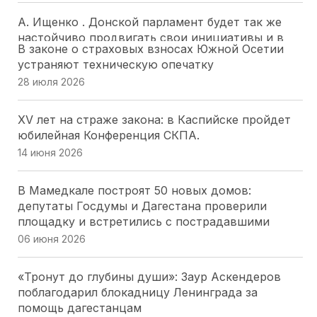
А. Ищенко . Донской парламент будет так же
настойчиво продвигать свои инициативы и в
В законе о страховых взносах Южной Осетии
следующем созыве ГД РФ
устраняют техническую опечатку
28 июля 2026
28 июля 2026
Депутатский наказ парламента Адыгеи: более
XV лет на страже закона: в Каспийске пройдет
200 курсантов ДГТУ приняли присягу в Майкопе
юбилейная Конференция СКПА.
28 июля 2026
14 июня 2026
«Работайте, братья!»: спикер парламента
В Мамедкале построят 50 новых домов:
Херсоны. Томилина обратилась к морякам-
депутаты Госдумы и Дагестана проверили
черноморцам в День ВМФ
площадку и встретились с пострадавшими
26 июля 2026
06 июня 2026
Депутаты Парламента Северной Осетии
«Тронут до глубины души»: Заур Аскендеров
оценили масштабный проект «Щит Отечества»,
поблагодарил блокадницу Ленинграда за
охватывающий 9 тысяч школьников
помощь дагестанцам
25 июля 2026