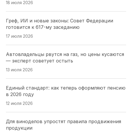
18 июля 2026
Краевые депутаты просят Правительство
сохранить детский отдых на Кубани
Греф, ИИ и новые законы: Совет Федерации
16 июля 2026
готовится к 617-му заседанию
17 июля 2026
Губернаторская инициатива принята: кубанские
наставники спортсменов получат зарплату без
Автовладельцы рвутся на газ, но цены кусаются
НДФЛ
— эксперт советует остыть
16 июля 2026
13 июля 2026
Кубанский парламент одобрил льготы для
Единый стандарт: как теперь оформляют пенсию
инвесторов: 3 млрд рублей и гостиница не ниже
в 2026 году
4 звезд
12 июля 2026
16 июля 2026
Для виноделов упростят правила продвижения
Производство остановлено, люди без работы:
продукции
парламентарии ЛНР обсуждают спасение