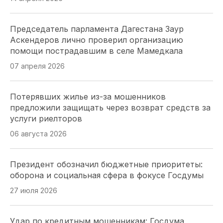
Профильный комитет донского парламента
Председатель парламента Дагестана Заур
одобрил День работников опеки и поправки по
Аскендеров лично проверил организацию
доступной среде
помощи пострадавшим в селе Мамедкала
23 июля 2026
07 апреля 2026
Волгоградская Дума упростила получение земли
Потерявших жилье из-за мошенников
для бойцов СВО и их семей
предложили защищать через возврат средств за
23 июля 2026
услуги риелторов
06 августа 2026
Народные избранники Севастополя оценили
вклад «Боевого Братства» в патриотическое
Президент обозначил бюджетные приоритеты:
воспитание
оборона и социальная сфера в фокусе Госдумы
20 июля 2026
27 июля 2026
Парламентарии Кубани выбрали 20
Удар по кредитным мошенникам: Госдума
общественников для работы в новом составе