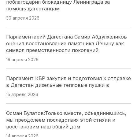
поблагодарил блокадницу Ленинграда за
Херсоны. Томилина обратилась к морякам-
помощь дагестанцам
черноморцам в День ВМФ
30 апреля 2026
26 июля 2026
Парламентарий Дагестана Самир Абдулхаликов
Депутаты Парламента Северной Осетии оценили
оценил восстановление памятника Ленину как
масштабный проект «Щит Отечества»,
символ преемственности поколений
охватывающий 9 тысяч школьников
19 апреля 2026
25 июля 2026
Парламент КБР закупил и подготовил к отправке
Модернизация ЖКХ Кубани: Юрий Бурлачко о
в Дагестан дизельные тепловые пушки в
привлечении бизнеса
15 апреля 2026
24 июля 2026
Осман Булатов:Только вместе, объединившись,
Закон о субсидиях на ЖКУ в Херсонской области
мы преодолеем последствия этой стихии и
— главное за минуту
восстановим наш общий дом
24 июля 2026
14 апреля 2026