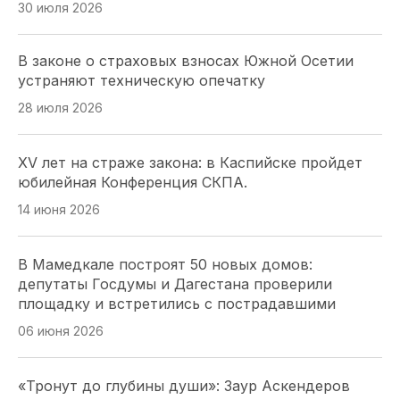
30 июля 2026
В законе о страховых взносах Южной Осетии
Астраханский парламент поддержал проект
устраняют техническую опечатку
«Карта городских приоритетов»
28 июля 2026
29 июля 2026
XV лет на страже закона: в Каспийске пройдет
А. Ищенко . Донской парламент будет так же
юбилейная Конференция СКПА.
настойчиво продвигать свои инициативы и в
следующем созыве ГД РФ
14 июня 2026
28 июля 2026
В Мамедкале построят 50 новых домов:
депутаты Госдумы и Дагестана проверили
Депутатский наказ парламента Адыгеи: более
площадку и встретились с пострадавшими
200 курсантов ДГТУ приняли присягу в Майкопе
06 июня 2026
28 июля 2026
«Тронут до глубины души»: Заур Аскендеров
«Работайте, братья!»: спикер парламента