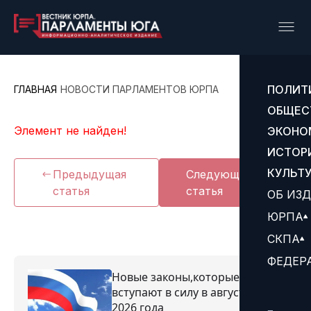
ПОЛИТ
ГЛАВНАЯ
НОВОСТИ ПАРЛАМЕНТОВ ЮРПА
ОБЩЕС
Элемент не найден!
ЭКОНО
ИСТОР
КУЛЬТ
Предыдущая
Следующая
статья
статья
ОБ ИЗ
ЮРПА
СКПА
ФЕДЕР
Новые законы,которые
вступают в силу в августе
2026 года