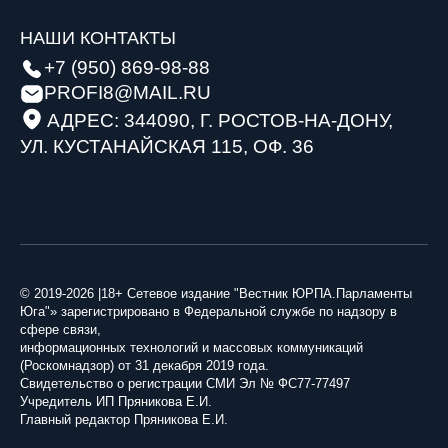
Почему туроператоры советуют «единый» билет
НАШИ КОНТАКТЫ
Волгоградская областная Дума: все социальные
на Кавказ даже при задержках рейсов
обязательства бюджета-2025 выполнены в
+7 (950) 869-98-88
полном объеме
28 июня 2026
PROFI8@MAIL.RU
09 июля 2026
АДРЕС: 344090, Г. РОСТОВ-НА-ДОНУ,
УЛ. КУСТАНАЙСКАЯ 115, ОФ. 36
Без заявлений и очередей: Минтруд предлагает
новый порядок назначения пенсий
В фокусе внимания депутатов ЗСК — социальные
объекты Павловского района: от бассейна до
21 июня 2026
детской поликлиники
07 июля 2026
Не просто лекции: студенты СНГ в Саратове
учатся защищать выборы и спорить о нейросетях
© 2019-2026 |18+ Сетевое издание "Вестник ЮРПА.Парламенты
Кубанские парламентарии идут в Госдуму:
Юга"» зарегистрировано в Федеральной службе по надзору в
20 июня 2026
сфере связи,
депутаты требуют пересмотреть
информационных технологий и массовых коммуникаций
ценообразование в торговых сетях
(Роскомнадзор) от 31 декабря 2019 года.
Исторические регионы России должны достичь
Свидетельство о регистрации СМИ Эл № ФС77-77497
06 июля 2026
общероссийских стандартов к 2030 году
Учредитель ИП Пряникова Е.И.
Главный редактор Пряникова Е.И.
13 июня 2026