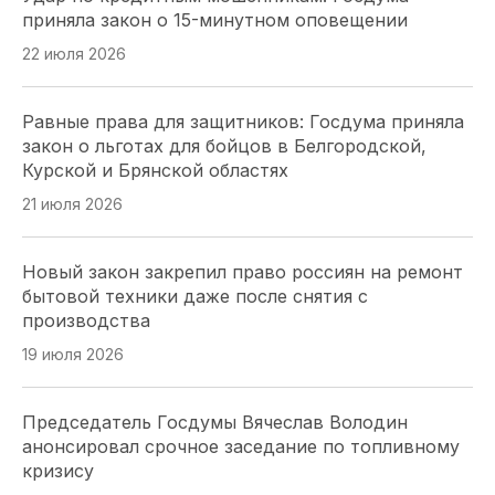
приняла закон о 15-минутном оповещении
Общественной палаты
22 июля 2026
16 июля 2026
Равные права для защитников: Госдума приняла
Парламентарии Кубани перераспределяют
закон о льготах для бойцов в Белгородской,
нагрузку на мировых судей: два участка
Курской и Брянской областях
упразднены, два созданы
21 июля 2026
16 июля 2026
Новый закон закрепил право россиян на ремонт
Лесные поправки на Кубани:председатель ЗСК
бытовой техники даже после снятия с
разъяснил, кого коснутся изменения
производства
16 июля 2026
19 июля 2026
ЗСК принял закон об УСН для IT: Юрий Бурлачко
Председатель Госдумы Вячеслав Володин
назвал решение стратегическим для региона
анонсировал срочное заседание по топливному
16 июля 2026
кризису