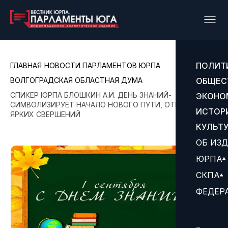
ПОЛИТ
ГЛАВНАЯ
НОВОСТИ ПАРЛАМЕНТОВ ЮРПА
ВОЛГОГРАДСКАЯ ОБЛАСТНАЯ ДУМА
ОБЩЕС
СПИКЕР ЮРПА БЛОШКИН А.И. ДЕНЬ ЗНАНИЙ-
ЭКОНО
СИМВОЛИЗИРУЕТ НАЧАЛО НОВОГО ПУТИ, ОТКРЫТИЙ И
ИСТОР
ЯРКИХ СВЕРШЕНИЙ
КУЛЬТ
ОБ ИЗ
ЮРПА
СКПА
ФЕДЕР