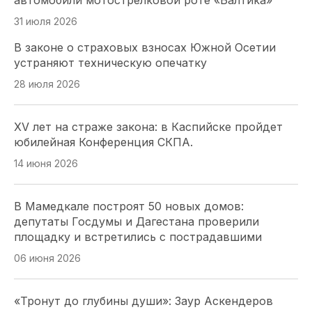
автомобили мотострелковой роте «Балтика»
31 июля 2026
В законе о страховых взносах Южной Осетии
устраняют техническую опечатку
Севастопольские депутаты проверили работу
топливной системы и помогли водителям на
28 июля 2026
заправках
30 июля 2026
XV лет на страже закона: в Каспийске пройдет
юбилейная Конференция СКПА.
Астраханский парламент поддержал проект
14 июня 2026
«Карта городских приоритетов»
29 июля 2026
В Мамедкале построят 50 новых домов:
депутаты Госдумы и Дагестана проверили
площадку и встретились с пострадавшими
А. Ищенко . Донской парламент будет так же
настойчиво продвигать свои инициативы и в
06 июня 2026
следующем созыве ГД РФ
28 июля 2026
«Тронут до глубины души»: Заур Аскендеров