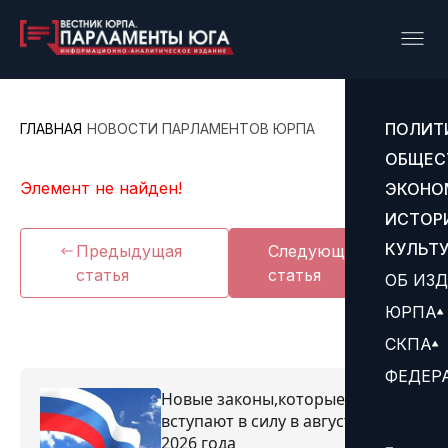
ПОЛИТ
ГЛАВНАЯ
НОВОСТИ ПАРЛАМЕНТОВ ЮРПА
ОБЩЕС
Элемент не найден!
ЭКОНО
ИСТОР
КУЛЬТ
Предыдущая
Следующая
статья
статья
ОБ ИЗ
ЮРПА
СКПА
ФЕДЕР
Новые законы,которые
вступают в силу в августе
2026 года