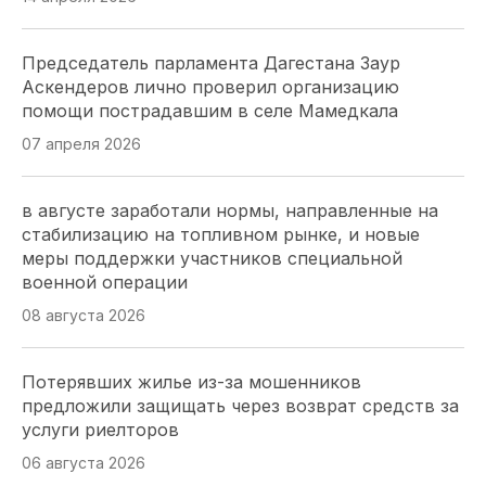
24 июля 2026
Председатель парламента Дагестана Заур
Аскендеров лично проверил организацию
Закон о субсидиях на ЖКУ в Херсонской области
помощи пострадавшим в селе Мамедкала
— главное за минуту
07 апреля 2026
24 июля 2026
в августе заработали нормы, направленные на
Профильный комитет донского парламента
стабилизацию на топливном рынке, и новые
одобрил День работников опеки и поправки по
меры поддержки участников специальной
доступной среде
военной операции
23 июля 2026
08 августа 2026
Волгоградская Дума упростила получение земли
Потерявших жилье из-за мошенников
для бойцов СВО и их семей
предложили защищать через возврат средств за
23 июля 2026
услуги риелторов
06 августа 2026
Народные избранники Севастополя оценили