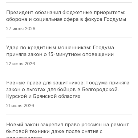
вклад «Боевого Братства» в патриотическое
Президент обозначил бюджетные приоритеты:
воспитание
оборона и социальная сфера в фокусе Госдумы
20 июля 2026
27 июля 2026
Парламентарии Кубани выбрали 20
Удар по кредитным мошенникам: Госдума
общественников для работы в новом составе
приняла закон о 15-минутном оповещении
Общественной палаты
22 июля 2026
16 июля 2026
Равные права для защитников: Госдума приняла
Парламентарии Кубани перераспределяют
закон о льготах для бойцов в Белгородской,
нагрузку на мировых судей: два участка
Курской и Брянской областях
упразднены, два созданы
21 июля 2026
16 июля 2026
Новый закон закрепил право россиян на ремонт
Лесные поправки на Кубани:председатель ЗСК
бытовой техники даже после снятия с
разъяснил, кого коснутся изменения