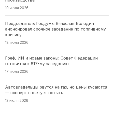
производства
16 июля 2026
19 июля 2026
ЗСК принял закон об УСН для IT: Юрий Бурлачко
Председатель Госдумы Вячеслав Володин
назвал решение стратегическим для региона
анонсировал срочное заседание по топливному
16 июля 2026
кризису
18 июля 2026
Краевые депутаты просят Правительство
сохранить детский отдых на Кубани
Греф, ИИ и новые законы: Совет Федерации
16 июля 2026
готовится к 617-му заседанию
17 июля 2026
Губернаторская инициатива принята: кубанские
наставники спортсменов получат зарплату без
Автовладельцы рвутся на газ, но цены кусаются
НДФЛ
— эксперт советует остыть
16 июля 2026
13 июля 2026
Кубанский парламент одобрил льготы для