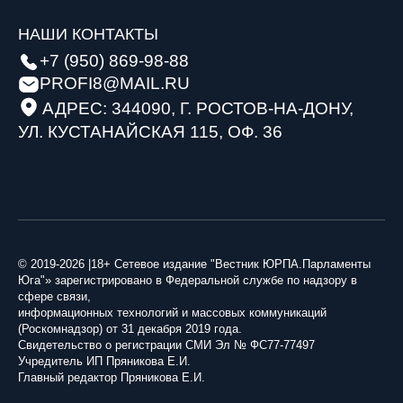
11 июля 2026
НАШИ КОНТАКТЫ
Спикер СФ Валентина Матвиенко: «Россия
Парламентарии Ингушетии напутствовали
+7 (950) 869-98-88
открыта к диалогу с парламентами
молодых офицеров в День выпуска военных
PROFI8@MAIL.RU
дружественных стран»
вузов
АДРЕС: 344090, Г. РОСТОВ-НА-ДОНУ,
30 июня 2026
10 июля 2026
УЛ. КУСТАНАЙСКАЯ 115, ОФ. 36
Почему туроператоры советуют «единый» билет
Волгоградская областная Дума: все социальные
на Кавказ даже при задержках рейсов
обязательства бюджета-2025 выполнены в
полном объеме
28 июня 2026
09 июля 2026
© 2019-2026 |18+ Сетевое издание "Вестник ЮРПА.Парламенты
Без заявлений и очередей: Минтруд предлагает
Юга"» зарегистрировано в Федеральной службе по надзору в
новый порядок назначения пенсий
сфере связи,
В фокусе внимания депутатов ЗСК — социальные
информационных технологий и массовых коммуникаций
объекты Павловского района: от бассейна до
21 июня 2026
(Роскомнадзор) от 31 декабря 2019 года.
детской поликлиники
Свидетельство о регистрации СМИ Эл № ФС77-77497
Учредитель ИП Пряникова Е.И.
07 июля 2026
Главный редактор Пряникова Е.И.
Не просто лекции: студенты СНГ в Саратове
учатся защищать выборы и спорить о нейросетях