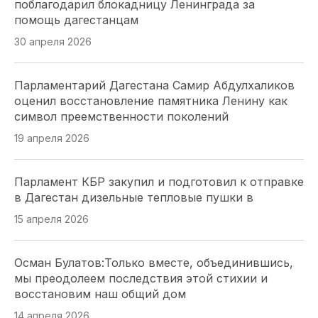
поблагодарил блокадницу Ленинграда за
помощь дагестанцам
Депутатский наказ парламента Адыгеи: более
200 курсантов ДГТУ приняли присягу в Майкопе
30 апреля 2026
28 июля 2026
Парламентарий Дагестана Самир Абдулхаликов
оценил восстановление памятника Ленину как
«Работайте, братья!»: спикер парламента
символ преемственности поколений
Херсоны. Томилина обратилась к морякам-
черноморцам в День ВМФ
19 апреля 2026
26 июля 2026
Парламент КБР закупил и подготовил к отправке
в Дагестан дизельные тепловые пушки в
Депутаты Парламента Северной Осетии оценили
масштабный проект «Щит Отечества»,
15 апреля 2026
охватывающий 9 тысяч школьников
25 июля 2026
Осман Булатов:Только вместе, объединившись,
мы преодолеем последствия этой стихии и
восстановим наш общий дом
Модернизация ЖКХ Кубани: Юрий Бурлачко о
привлечении бизнеса
14 апреля 2026