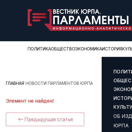
ПОЛИТИКА
ОБЩЕСТВО
ЭКОНОМИКА
ИСТОРИЯ
КУЛ
ПОЛИТ
ОБЩЕС
ГЛАВНАЯ
НОВОСТИ ПАРЛАМЕНТОВ ЮРПА
ЭКОНО
ИСТОР
Элемент не найден!
КУЛЬТ
ОБ ИЗ
Предыдущая статья
ЮРПА