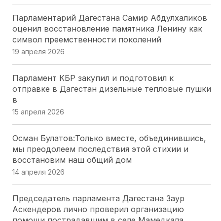
Модернизация ЖКХ Кубани: Юрий Бурлачко о
Парламентарий Дагестана Самир Абдулхаликов
привлечении бизнеса
оценил восстановление памятника Ленину как
24 июля 2026
символ преемственности поколений
19 апреля 2026
Закон о субсидиях на ЖКУ в Херсонской области
— главное за минуту
Парламент КБР закупил и подготовил к
24 июля 2026
отправке в Дагестан дизельные тепловые пушки
в
Профильный комитет донского парламента
15 апреля 2026
одобрил День работников опеки и поправки по
доступной среде
Осман Булатов:Только вместе, объединившись,
23 июля 2026
мы преодолеем последствия этой стихии и
восстановим наш общий дом
Волгоградская Дума упростила получение земли
14 апреля 2026
для бойцов СВО и их семей
23 июля 2026
Председатель парламента Дагестана Заур
Аскендеров лично проверил организацию
Народные избранники Севастополя оценили
помощи пострадавшим в селе Мамедкала