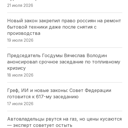
ЗСК принял закон об УСН для IT: Юрий Бурлачко
21 июля 2026
назвал решение стратегическим для региона
16 июля 2026
Новый закон закрепил право россиян на ремонт
бытовой техники даже после снятия с
Краевые депутаты просят Правительство
производства
сохранить детский отдых на Кубани
19 июля 2026
16 июля 2026
Председатель Госдумы Вячеслав Володин
Губернаторская инициатива принята: кубанские
анонсировал срочное заседание по топливному
наставники спортсменов получат зарплату без
кризису
НДФЛ
18 июля 2026
16 июля 2026
Греф, ИИ и новые законы: Совет Федерации
Кубанский парламент одобрил льготы для
готовится к 617-му заседанию
инвесторов: 3 млрд рублей и гостиница не ниже
17 июля 2026
4 звезд
16 июля 2026
Автовладельцы рвутся на газ, но цены кусаются
— эксперт советует остыть