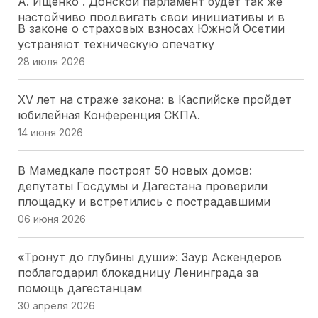
А. Ищенко . Донской парламент будет так же
настойчиво продвигать свои инициативы и в
В законе о страховых взносах Южной Осетии
следующем созыве ГД РФ
устраняют техническую опечатку
28 июля 2026
28 июля 2026
Депутатский наказ парламента Адыгеи: более
XV лет на страже закона: в Каспийске пройдет
200 курсантов ДГТУ приняли присягу в Майкопе
юбилейная Конференция СКПА.
28 июля 2026
14 июня 2026
«Работайте, братья!»: спикер парламента
В Мамедкале построят 50 новых домов:
Херсоны. Томилина обратилась к морякам-
депутаты Госдумы и Дагестана проверили
черноморцам в День ВМФ
площадку и встретились с пострадавшими
26 июля 2026
06 июня 2026
Депутаты Парламента Северной Осетии
«Тронут до глубины души»: Заур Аскендеров
оценили масштабный проект «Щит Отечества»,
поблагодарил блокадницу Ленинграда за
охватывающий 9 тысяч школьников
помощь дагестанцам
25 июля 2026
30 апреля 2026