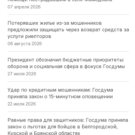
вклад «Боевого Братства» в патриотическое
07 апреля 2026
воспитание
20 июля 2026
Потерявших жилье из-за мошенников
предложили защищать через возврат средств за
Парламентарии Кубани выбрали 20
услуги риелторов
общественников для работы в новом составе
06 августа 2026
Общественной палаты
16 июля 2026
Президент обозначил бюджетные приоритеты:
оборона и социальная сфера в фокусе Госдумы
Парламентарии Кубани перераспределяют
27 июля 2026
нагрузку на мировых судей: два участка
упразднены, два созданы
Удар по кредитным мошенникам: Госдума
16 июля 2026
приняла закон о 15-минутном оповещении
22 июля 2026
Лесные поправки на Кубани:председатель ЗСК
разъяснил, кого коснутся изменения
Равные права для защитников: Госдума приняла
16 июля 2026
закон о льготах для бойцов в Белгородской,
Курской и Брянской областях