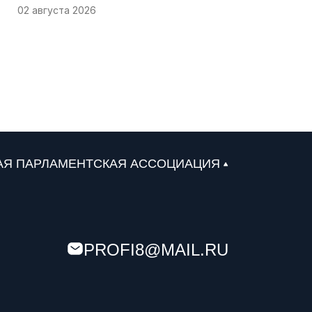
02 августа 2026
Депутаты Народного Совета ЛНР провели
приемы граждан в Алчевске и Луганске, собрав
широкий спектр наболевших вопросов
01 августа 2026
Депутаты Ростовской области передали
автомобили мотострелковой роте «Балтика»
АЯ ПАРЛАМЕНТСКАЯ АССОЦИАЦИЯ
31 июля 2026
Севастопольские депутаты проверили работу
топливной системы и помогли водителям на
заправках
PROFI8@MAIL.RU
30 июля 2026
Астраханский парламент поддержал проект
«Карта городских приоритетов»