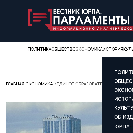
ПОЛИТИКА
ОБЩЕСТВО
ЭКОНОМИКА
ИСТОРИЯ
КУЛ
ПОЛИТ
ОБЩЕС
ГЛАВНАЯ
ЭКОНОМИКА
«ЕДИНОЕ ОБРАЗОВАТЕЛЬНОЕ ПРОСТР
ЭКОНО
ИСТОР
КУЛЬТ
ОБ ИЗ
ЮРПА