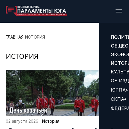
ПОЛИТ
ГЛАВНАЯ
ИСТОРИЯ
ОБЩЕС
ИСТОРИЯ
ЭКОНО
ИСТОР
КУЛЬТ
ОБ ИЗ
ЮРПА
СКПА
ФЕДЕР
02 августа 2026
| История