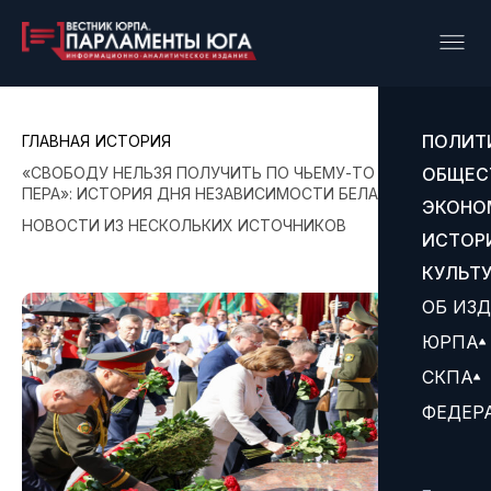
ПОЛИТ
ГЛАВНАЯ
ИСТОРИЯ
«СВОБОДУ НЕЛЬЗЯ ПОЛУЧИТЬ ПО ЧЬЕМУ-ТО РОСЧЕРКУ
ОБЩЕС
ПЕРА»: ИСТОРИЯ ДНЯ НЕЗАВИСИМОСТИ БЕЛАРУСИ
ЭКОНО
НОВОСТИ ИЗ НЕСКОЛЬКИХ ИСТОЧНИКОВ
ИСТОР
КУЛЬТ
ОБ ИЗ
ЮРПА
СКПА
ФЕДЕР