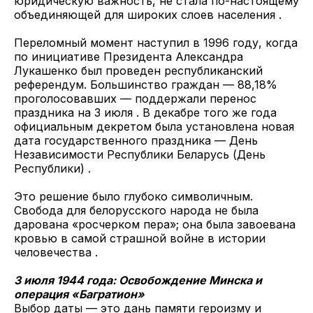
юридическую важность, не стала по-настоящему
объединяющей для широких слоев населения .
Переломный момент наступил в 1996 году, когда
по инициативе Президента Александра
Лукашенко был проведен республиканский
референдум. Большинство граждан — 88,18%
проголосовавших — поддержали перенос
праздника на 3 июля . В декабре того же года
официальным декретом была установлена новая
дата государственного праздника — День
Независимости Республики Беларусь (День
Республики) .
Это решение было глубоко символичным.
Свобода для белорусского народа не была
дарована «росчерком пера»; она была завоевана
кровью в самой страшной войне в истории
человечества .
3 июля 1944 года: Освобождение Минска и
операция «Багратион»
Выбор даты — это дань памяти героизму и