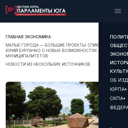
ПОЛИТ
ГЛАВНАЯ
ЭКОНОМИКА
МАЛЫЕ ГОРОДА — БОЛЬШИЕ ПРОЕКТЫ: СПИКЕР ЗСК
ОБЩЕС
ЮРИЙ БУРЛАЧКО О НОВЫХ ВОЗМОЖНОСТЯХ ДЛЯ
ЭКОНО
МУНИЦИПАЛИТЕТОВ
ИСТОР
НОВОСТИ ИЗ НЕСКОЛЬКИХ ИСТОЧНИКОВ
КУЛЬТ
ОБ ИЗ
ЮРПА
СКПА
ФЕДЕР