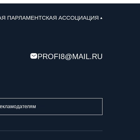
Закон о субсидиях на ЖКУ в Херсонской области
— главное за минуту
АЯ ПАРЛАМЕНТСКАЯ АССОЦИАЦИЯ
24 июля 2026
Профильный комитет донского парламента
одобрил День работников опеки и поправки по
доступной среде
PROFI8@MAIL.RU
23 июля 2026
Волгоградская Дума упростила получение земли
для бойцов СВО и их семей
23 июля 2026
екламодателям
Удар по кредитным мошенникам: Госдума
приняла закон о 15-минутном оповещении
22 июля 2026
Равные права для защитников: Госдума приняла