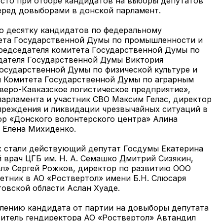
есто при отборе кандидатов на выборы депутатов
еред довыборами в донской парламент.
ую десятку кандидатов по федеральному
тета Государственной Думы по промышленности и
председателя комитета Государственной Думы по
дателя Государственной Думы Виктория
осударственной Думы по физической культуре и
ля Комитета Государственной Думы по аграрным
веро-Кавказское логистическое предприятие»,
парламента и участник СВО Максим Гелас, директор
преждения и ликвидации чрезвычайных ситуаций в
ор «Донского волонтерского центра» Алина
 Елена Михиденко.
х стали действующий депутат Госдумы Екатерина
 врач ЦГБ им. Н. А. Семашко Дмитрий Сизякин,
л» Сергей Рожков, директор по развитию ООО
етник в АО «Роствертол» имени Б.Н. Слюсаря
овской области Аслан Хуаде.
лению кандидата от партии на довыборы депутата
титель гендиректора АО «Роствертол» Автандил