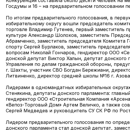
Конкуренция составила около десяти человек на м
Госдумы и 16 – на предварительном голосовании п
По итогам предварительного голосования, в перв
избирательному округу вошли председатель коми
торговле Владимир Гутенев, первый заместитель 
культуре Александр Шолохов, заместитель Предсе
Абрамченко, заместитель председателя Комитета Г
спорту Сергей Бурлаков, заместитель председате
вопросам Николай Гончаров, гендиректор ООО «Се
донской депутат Виктор Халын, депутат донского 
Управления по делам гражданской обороны, преду
г. Шахты, участник СВО Богдан Бережиани, директ
Литвиненко, директор средней школы №16 г. Азова
Лидерами в одномандатных избирательных округа
Стенякина, депутаты донского парламента: главный
гендиректор ООО «Строительная Компания «Арсена
«Вепоз-Торговый Дом» Артем Величко, а также сов
Сергей Медведев и руководитель СУ СК РФ по Рост
Лидером предварительного голосования по опреде
донского парламента стал донской депутат, замес