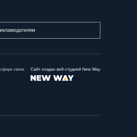
28 июля 2026
Депутатский наказ парламента Адыгеи: более
200 курсантов ДГТУ приняли присягу в Майкопе
екламодателям
28 июля 2026
Президент обозначил бюджетные приоритеты:
оборона и социальная сфера в фокусе Госдумы
27 июля 2026
Сайт создан веб-студией New Way
 сфере связи,
«Работайте, братья!»: спикер парламента
Херсоны. Томилина обратилась к морякам-
черноморцам в День ВМФ
26 июля 2026
Депутаты Парламента Северной Осетии
оценили масштабный проект «Щит Отечества»,
охватывающий 9 тысяч школьников