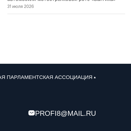
31 июля 2026
Севастопольские депутаты проверили работу
топливной системы и помогли водителям на
заправках
30 июля 2026
Астраханский парламент поддержал проект
«Карта городских приоритетов»
29 июля 2026
АЯ ПАРЛАМЕНТСКАЯ АССОЦИАЦИЯ
В законе о страховых взносах Южной Осетии
устраняют техническую опечатку
28 июля 2026
PROFI8@MAIL.RU
А. Ищенко . Донской парламент будет так же
настойчиво продвигать свои инициативы и в
следующем созыве ГД РФ