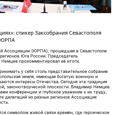
иях»: спикер Заксобрания Севастополя
и ЮРПА
й Ассоциации (ЮРПА), прошедшая в Севастополе
х регионов Юга России. Председатель
 Немцев прокомментировал её итоги.
принимать у себя столь представительное собрание
топольская земля, имеющая богатую военную и
ваются интересы Отечества. Сегодня эта традиция
ной, законотворческой плоскости. Владимир Немцев
ами конференции и глубокое уважение к их труду,
те делегаций из разных регионов Ассоциация
сть.
ся символом живой связи времён, где героическое