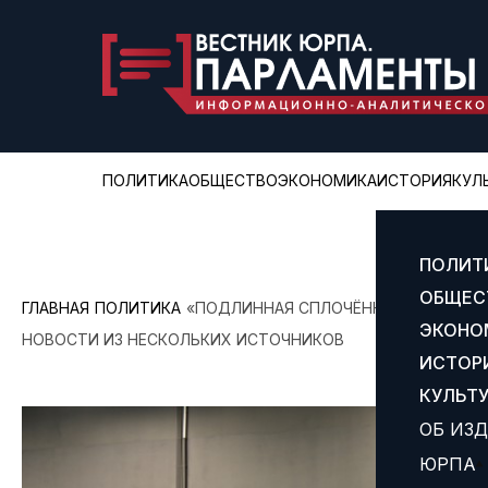
ПОЛИТИКА
ОБЩЕСТВО
ЭКОНОМИКА
ИСТОРИЯ
КУЛ
ПОЛИТ
ОБЩЕС
ГЛАВНАЯ
ПОЛИТИКА
«ПОДЛИННАЯ СПЛОЧЁННОСТЬ — НЕ В 
ЭКОНО
НОВОСТИ ИЗ НЕСКОЛЬКИХ ИСТОЧНИКОВ
ИСТОР
КУЛЬТ
ОБ ИЗ
ЮРПА