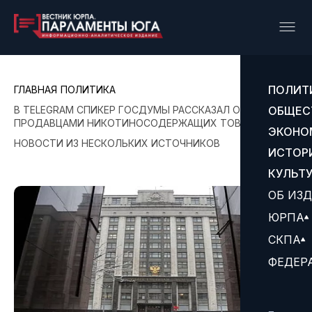
ПОЛИТ
ГЛАВНАЯ
ПОЛИТИКА
В TELEGRAM СПИКЕР ГОСДУМЫ РАССКАЗАЛ О БОРЬБЕ С
ОБЩЕС
ПРОДАВЦАМИ НИКОТИНОСОДЕРЖАЩИХ ТОВАРОВ
ЭКОНО
НОВОСТИ ИЗ НЕСКОЛЬКИХ ИСТОЧНИКОВ
ИСТОР
КУЛЬТ
ОБ ИЗ
ЮРПА
СКПА
ФЕДЕР