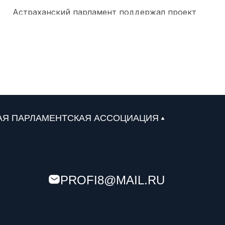
Астраханский парламент поддержал проект
«Карта городских приоритетов»
29 июля 2026
В законе о страховых взносах Южной Осетии
устраняют техническую опечатку
28 июля 2026
А. Ищенко . Донской парламент будет так же
АЯ ПАРЛАМЕНТСКАЯ АССОЦИАЦИЯ
настойчиво продвигать свои инициативы и в
следующем созыве ГД РФ
28 июля 2026
Депутатский наказ парламента Адыгеи: более
PROFI8@MAIL.RU
200 курсантов ДГТУ приняли присягу в Майкопе
28 июля 2026
Президент обозначил бюджетные приоритеты: