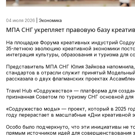
04 июля 2026
|
Экономика
МПА СНГ укрепляет правовую базу креати
На площадке Форума креативных индустрий Содру
35-летнюю эволюцию креативной экономики постсо
интеграция культуры, образования и туризма для 
Представитель МПА СНГ Юлия Зайкова напомнила,
стандартов в отрасли служит принятый Модельный 
рассказала о двух флагманских проектах Ассамблеи
Travel Hub «Содружество» — платформа для созда
признанная Советом по туризму СНГ основной для
«Содружество моды» — проект, который в 2025 году
году перерастает в масштабные «Дни креативной эк
Особо было подчеркнуто, что эти инициативы не то
прямым источником идей для совершенствования з