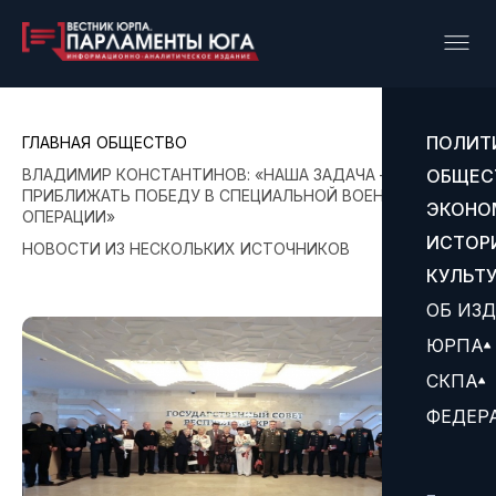
ПОЛИТ
ГЛАВНАЯ
ОБЩЕСТВО
ВЛАДИМИР КОНСТАНТИНОВ: «НАША ЗАДАЧА —
ОБЩЕС
ПРИБЛИЖАТЬ ПОБЕДУ В СПЕЦИАЛЬНОЙ ВОЕННОЙ
ЭКОНО
ОПЕРАЦИИ»
ИСТОР
НОВОСТИ ИЗ НЕСКОЛЬКИХ ИСТОЧНИКОВ
КУЛЬТ
ОБ ИЗ
ЮРПА
СКПА
ФЕДЕР