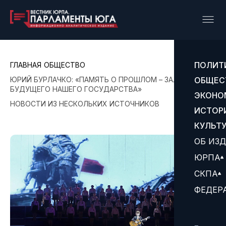
ПОЛИТ
ГЛАВНАЯ
ОБЩЕСТВО
ЮРИЙ БУРЛАЧКО: «ПАМЯТЬ О ПРОШЛОМ – ЗАЛОГ
ОБЩЕС
БУДУЩЕГО НАШЕГО ГОСУДАРСТВА»
ЭКОНО
НОВОСТИ ИЗ НЕСКОЛЬКИХ ИСТОЧНИКОВ
ИСТОР
КУЛЬТ
ОБ ИЗ
ЮРПА
СКПА
ФЕДЕР