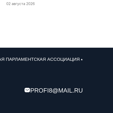
02 августа 2026
Депутаты Народного Совета ЛНР провели
приемы граждан в Алчевске и Луганске, собрав
широкий спектр наболевших вопросов
01 августа 2026
Депутаты Ростовской области передали
автомобили мотострелковой роте «Балтика»
АЯ ПАРЛАМЕНТСКАЯ АССОЦИАЦИЯ
31 июля 2026
Севастопольские депутаты проверили работу
топливной системы и помогли водителям на
заправках
PROFI8@MAIL.RU
30 июля 2026
Астраханский парламент поддержал проект
«Карта городских приоритетов»