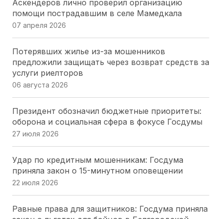
Аскендеров лично проверил организацию
Народные избранники Севастополя оценили
помощи пострадавшим в селе Мамедкала
вклад «Боевого Братства» в патриотическое
07 апреля 2026
воспитание
20 июля 2026
Потерявших жилье из-за мошенников
предложили защищать через возврат средств за
Парламентарии Кубани выбрали 20
услуги риелторов
общественников для работы в новом составе
06 августа 2026
Общественной палаты
16 июля 2026
Президент обозначил бюджетные приоритеты:
оборона и социальная сфера в фокусе Госдумы
Парламентарии Кубани перераспределяют
27 июля 2026
нагрузку на мировых судей: два участка
упразднены, два созданы
Удар по кредитным мошенникам: Госдума
16 июля 2026
приняла закон о 15-минутном оповещении
22 июля 2026
Лесные поправки на Кубани:председатель ЗСК
разъяснил, кого коснутся изменения
Равные права для защитников: Госдума приняла
16 июля 2026