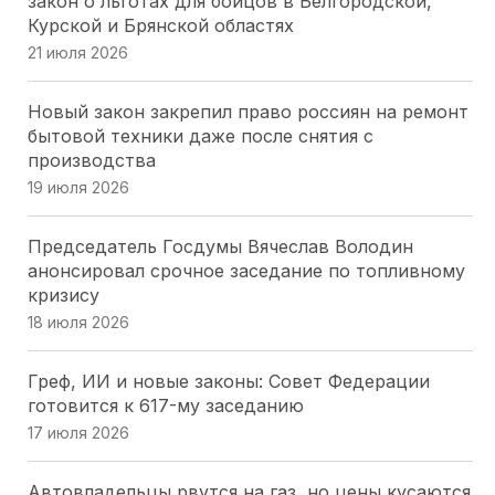
закон о льготах для бойцов в Белгородской,
Курской и Брянской областях
ЗСК принял закон об УСН для IT: Юрий Бурлачко
21 июля 2026
назвал решение стратегическим для региона
16 июля 2026
Новый закон закрепил право россиян на ремонт
бытовой техники даже после снятия с
Краевые депутаты просят Правительство
производства
сохранить детский отдых на Кубани
19 июля 2026
16 июля 2026
Председатель Госдумы Вячеслав Володин
Губернаторская инициатива принята: кубанские
анонсировал срочное заседание по топливному
наставники спортсменов получат зарплату без
кризису
НДФЛ
18 июля 2026
16 июля 2026
Греф, ИИ и новые законы: Совет Федерации
Кубанский парламент одобрил льготы для
готовится к 617-му заседанию
инвесторов: 3 млрд рублей и гостиница не ниже
17 июля 2026
4 звезд
16 июля 2026
Автовладельцы рвутся на газ, но цены кусаются