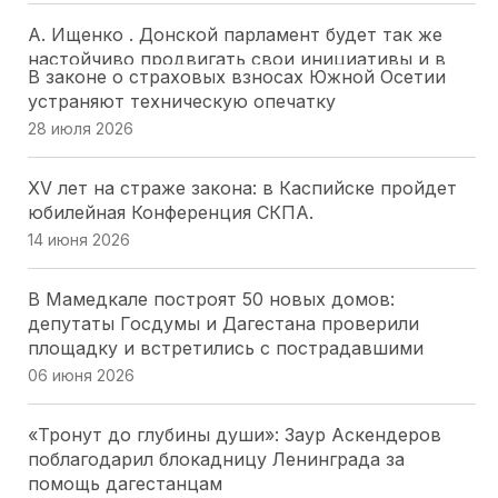
А. Ищенко . Донской парламент будет так же
настойчиво продвигать свои инициативы и в
В законе о страховых взносах Южной Осетии
следующем созыве ГД РФ
устраняют техническую опечатку
28 июля 2026
28 июля 2026
Депутатский наказ парламента Адыгеи: более
XV лет на страже закона: в Каспийске пройдет
200 курсантов ДГТУ приняли присягу в Майкопе
юбилейная Конференция СКПА.
28 июля 2026
14 июня 2026
«Работайте, братья!»: спикер парламента
В Мамедкале построят 50 новых домов:
Херсоны. Томилина обратилась к морякам-
депутаты Госдумы и Дагестана проверили
черноморцам в День ВМФ
площадку и встретились с пострадавшими
26 июля 2026
06 июня 2026
Депутаты Парламента Северной Осетии
«Тронут до глубины души»: Заур Аскендеров
оценили масштабный проект «Щит Отечества»,
поблагодарил блокадницу Ленинграда за
охватывающий 9 тысяч школьников
помощь дагестанцам
25 июля 2026