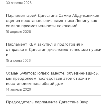
30 апреля 2026
Модернизация ЖКХ Кубани: Юрий Бурлачко о
Парламентарий Дагестана Самир Абдулхаликов
привлечении бизнеса
оценил восстановление памятника Ленину как
24 июля 2026
символ преемственности поколений
19 апреля 2026
Закон о субсидиях на ЖКУ в Херсонской области
— главное за минуту
Парламент КБР закупил и подготовил к
24 июля 2026
отправке в Дагестан дизельные тепловые пушки
в
Профильный комитет донского парламента
15 апреля 2026
одобрил День работников опеки и поправки по
доступной среде
Осман Булатов:Только вместе, объединившись,
23 июля 2026
мы преодолеем последствия этой стихии и
восстановим наш общий дом
Волгоградская Дума упростила получение земли
14 апреля 2026
для бойцов СВО и их семей
23 июля 2026
Председатель парламента Дагестана Заур