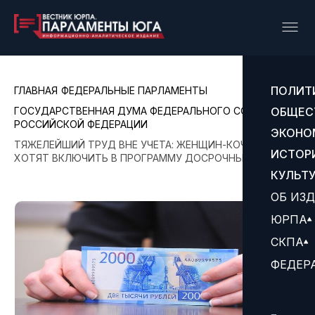
ПОЛИТ
ГЛАВНАЯ
ФЕДЕРАЛЬНЫЕ ПАРЛАМЕНТЫ
ГОСУДАРСТВЕННАЯ ДУМА ФЕДЕРАЛЬНОГО СОБРАНИЯ
ОБЩЕС
РОССИЙСКОЙ ФЕДЕРАЦИИ
ЭКОНО
ТЯЖЕЛЕЙШИЙ ТРУД ВНЕ УЧЕТА: ЖЕНЩИН-КОЧЕВНИЦ
ИСТОР
ХОТЯТ ВКЛЮЧИТЬ В ПРОГРАММУ ДОСРОЧНЫХ ПЕНСИЙ
КУЛЬТ
ОБ ИЗ
ЮРПА
СКПА
ФЕДЕР