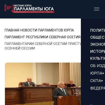
ПОЛИТ
ГЛАВНАЯ
НОВОСТИ ПАРЛАМЕНТОВ ЮРПА
ПАРЛАМЕНТ РЕСПУБЛИКИ СЕВЕРНАЯ ОСЕТИЯ- АЛАНИЯ
ОБЩЕС
ПАРЛАМЕНТАРИИ СЕВЕРНОЙ ОСЕТИИ ПРИСТУПИЛИ К
ЭКОНО
ОСЕННЕЙ СЕССИИ
ИСТОР
КУЛЬТ
ОБ ИЗ
ЮРПА
СКПА
ФЕДЕР