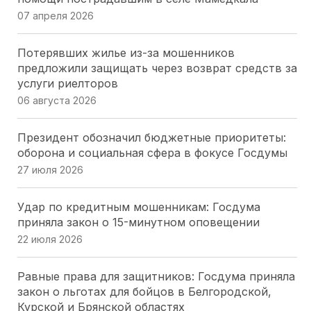
07 апреля 2026
Волгоградская Дума упростила получение земли
для бойцов СВО и их семей
Потерявших жилье из-за мошенников
23 июля 2026
предложили защищать через возврат средств за
услуги риелторов
Народные избранники Севастополя оценили
06 августа 2026
вклад «Боевого Братства» в патриотическое
воспитание
Президент обозначил бюджетные приоритеты:
20 июля 2026
оборона и социальная сфера в фокусе Госдумы
27 июля 2026
Парламентарии Кубани выбрали 20
общественников для работы в новом составе
Удар по кредитным мошенникам: Госдума
Общественной палаты
приняла закон о 15-минутном оповещении
16 июля 2026
22 июля 2026
Парламентарии Кубани перераспределяют
Равные права для защитников: Госдума приняла
нагрузку на мировых судей: два участка
закон о льготах для бойцов в Белгородской,
упразднены, два созданы
Курской и Брянской областях