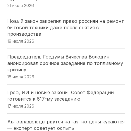
16 июля 2026
21 июля 2026
Лесные поправки на Кубани:председатель ЗСК
Новый закон закрепил право россиян на ремонт
разъяснил, кого коснутся изменения
бытовой техники даже после снятия с
16 июля 2026
производства
19 июля 2026
ЗСК принял закон об УСН для IT: Юрий Бурлачко
назвал решение стратегическим для региона
Председатель Госдумы Вячеслав Володин
16 июля 2026
анонсировал срочное заседание по топливному
кризису
Краевые депутаты просят Правительство
18 июля 2026
сохранить детский отдых на Кубани
16 июля 2026
Греф, ИИ и новые законы: Совет Федерации
готовится к 617-му заседанию
Губернаторская инициатива принята: кубанские
17 июля 2026
наставники спортсменов получат зарплату без
НДФЛ
Автовладельцы рвутся на газ, но цены кусаются
16 июля 2026
— эксперт советует остыть