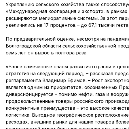
Укреплению сельского хозяйства также способству
«Международная кооперация и экспорт», в рамках 
расширяются мелиоративные системы. За этот пер
увеличились на 17 процентов – до 67,1 тысячи гекта
По предварительной оценке, несмотря на пандемию
Волгоградской области сельскохозяйственной прод
семь лет он вырос в полтора раза.
«Ранее намеченные планы развития отрасли в цел
стратегия на следующий период, – рассказал
предс
регпарламента
Владимир Ефимов.
– Рост экспортно
является одним из приоритетов, обозначенных Пре
диверсифицируется – помимо нефти, газа и воору
продовольственные товары российского производст
конкурентные преимущества – это высокое качест
логистика. Выгодное географическое расположение
расходах, внешние рынки для наших товаров более
возможностей имеет большое значение для дальне