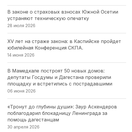
В законе о страховых взносах Южной Осетии
Астраханский парламент поддержал проект
устраняют техническую опечатку
«Карта городских приоритетов»
28 июля 2026
29 июля 2026
XV лет на страже закона: в Каспийске пройдет
А. Ищенко . Донской парламент будет так же
юбилейная Конференция СКПА.
настойчиво продвигать свои инициативы и в
14 июня 2026
следующем созыве ГД РФ
28 июля 2026
В Мамедкале построят 50 новых домов:
депутаты Госдумы и Дагестана проверили
Депутатский наказ парламента Адыгеи: более
площадку и встретились с пострадавшими
200 курсантов ДГТУ приняли присягу в Майкопе
06 июня 2026
28 июля 2026
«Тронут до глубины души»: Заур Аскендеров
«Работайте, братья!»: спикер парламента
поблагодарил блокадницу Ленинграда за
Херсоны. Томилина обратилась к морякам-
помощь дагестанцам
черноморцам в День ВМФ
30 апреля 2026
26 июля 2026