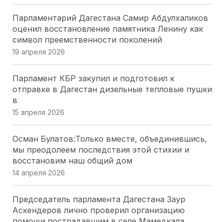
Парламентарий Дагестана Самир Абдулхаликов
Депутаты Парламента Северной Осетии
оценил восстановление памятника Ленину как
оценили масштабный проект «Щит Отечества»,
символ преемственности поколений
охватывающий 9 тысяч школьников
19 апреля 2026
25 июля 2026
Парламент КБР закупил и подготовил к
Модернизация ЖКХ Кубани: Юрий Бурлачко о
отправке в Дагестан дизельные тепловые пушки
привлечении бизнеса
в
24 июля 2026
15 апреля 2026
Закон о субсидиях на ЖКУ в Херсонской области
Осман Булатов:Только вместе, объединившись,
— главное за минуту
мы преодолеем последствия этой стихии и
24 июля 2026
восстановим наш общий дом
14 апреля 2026
Профильный комитет донского парламента
одобрил День работников опеки и поправки по
Председатель парламента Дагестана Заур
доступной среде
Аскендеров лично проверил организацию
23 июля 2026
помощи пострадавшим в селе Мамедкала