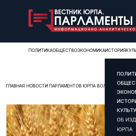
ПОЛИТИКА
ОБЩЕСТВО
ЭКОНОМИКА
ИСТОРИЯ
КУЛ
ПОЛИТ
ОБЩЕС
ГЛАВНАЯ
НОВОСТИ ПАРЛАМЕНТОВ ЮРПА
ВОЛГОГРАДСКАЯ
ЭКОНО
ИСТОР
КУЛЬТ
ОБ ИЗ
ЮРПА