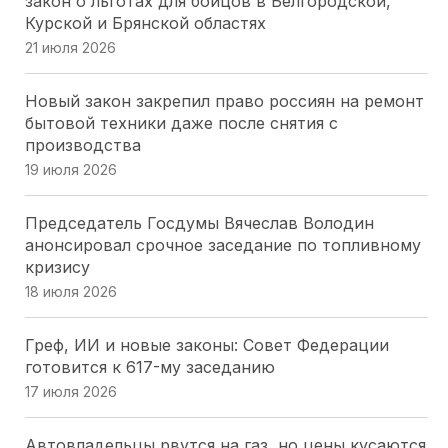
закон о льготах для бойцов в Белгородской,
Курской и Брянской областях
ЗСК принял закон об УСН для IT: Юрий Бурлачко
21 июля 2026
назвал решение стратегическим для региона
16 июля 2026
Новый закон закрепил право россиян на ремонт
бытовой техники даже после снятия с
Краевые депутаты просят Правительство
производства
сохранить детский отдых на Кубани
19 июля 2026
16 июля 2026
Председатель Госдумы Вячеслав Володин
Губернаторская инициатива принята: кубанские
анонсировал срочное заседание по топливному
наставники спортсменов получат зарплату без
кризису
НДФЛ
18 июля 2026
16 июля 2026
Греф, ИИ и новые законы: Совет Федерации
Кубанский парламент одобрил льготы для
готовится к 617-му заседанию
инвесторов: 3 млрд рублей и гостиница не ниже
17 июля 2026
4 звезд
16 июля 2026
Автовладельцы рвутся на газ, но цены кусаются