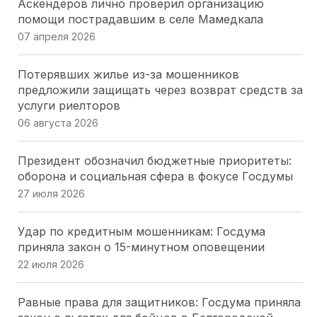
Аскендеров лично проверил организацию
Народные избранники Севастополя оценили
помощи пострадавшим в селе Мамедкала
вклад «Боевого Братства» в патриотическое
07 апреля 2026
воспитание
20 июля 2026
Потерявших жилье из-за мошенников
предложили защищать через возврат средств за
Парламентарии Кубани выбрали 20
услуги риелторов
общественников для работы в новом составе
06 августа 2026
Общественной палаты
16 июля 2026
Президент обозначил бюджетные приоритеты:
оборона и социальная сфера в фокусе Госдумы
Парламентарии Кубани перераспределяют
27 июля 2026
нагрузку на мировых судей: два участка
упразднены, два созданы
Удар по кредитным мошенникам: Госдума
16 июля 2026
приняла закон о 15-минутном оповещении
22 июля 2026
Лесные поправки на Кубани:председатель ЗСК
разъяснил, кого коснутся изменения
Равные права для защитников: Госдума приняла
16 июля 2026