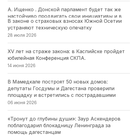
А. Ищенко . Донской парламент будет так же
настойчиво продвигать свои инициативы и в
В законе о страховых взносах Южной Осетии
следующем созыве ГД РФ
устраняют техническую опечатку
28 июля 2026
28 июля 2026
Депутатский наказ парламента Адыгеи: более
XV лет на страже закона: в Каспийске пройдет
200 курсантов ДГТУ приняли присягу в Майкопе
юбилейная Конференция СКПА.
28 июля 2026
14 июня 2026
«Работайте, братья!»: спикер парламента
В Мамедкале построят 50 новых домов:
Херсоны. Томилина обратилась к морякам-
депутаты Госдумы и Дагестана проверили
черноморцам в День ВМФ
площадку и встретились с пострадавшими
26 июля 2026
06 июня 2026
Депутаты Парламента Северной Осетии
«Тронут до глубины души»: Заур Аскендеров
оценили масштабный проект «Щит Отечества»,
поблагодарил блокадницу Ленинграда за
охватывающий 9 тысяч школьников
помощь дагестанцам
25 июля 2026