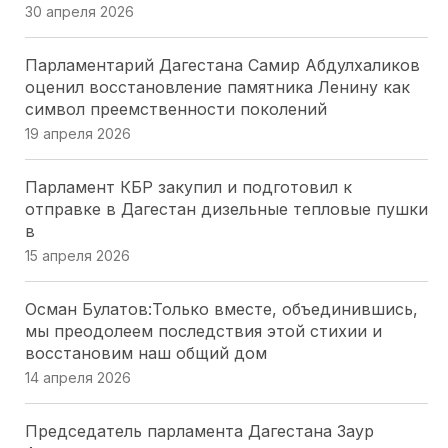
30 апреля 2026
Модернизация ЖКХ Кубани: Юрий Бурлачко о
Парламентарий Дагестана Самир Абдулхаликов
привлечении бизнеса
оценил восстановление памятника Ленину как
24 июля 2026
символ преемственности поколений
19 апреля 2026
Закон о субсидиях на ЖКУ в Херсонской области
— главное за минуту
Парламент КБР закупил и подготовил к
24 июля 2026
отправке в Дагестан дизельные тепловые пушки
в
Профильный комитет донского парламента
15 апреля 2026
одобрил День работников опеки и поправки по
доступной среде
Осман Булатов:Только вместе, объединившись,
23 июля 2026
мы преодолеем последствия этой стихии и
восстановим наш общий дом
Волгоградская Дума упростила получение земли
14 апреля 2026
для бойцов СВО и их семей
23 июля 2026
Председатель парламента Дагестана Заур