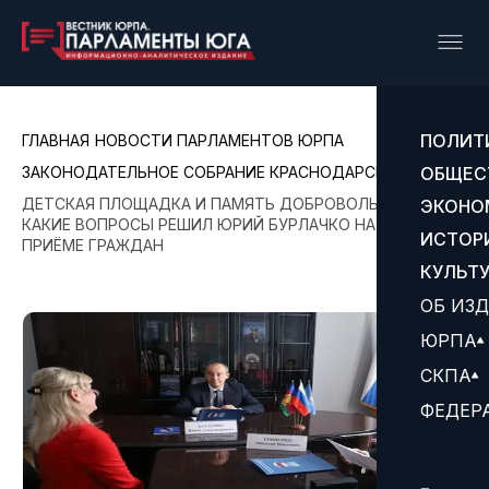
ПОЛИТ
ГЛАВНАЯ
НОВОСТИ ПАРЛАМЕНТОВ ЮРПА
ЗАКОНОДАТЕЛЬНОЕ СОБРАНИЕ КРАСНОДАРСКОГО КРАЯ
ОБЩЕС
ДЕТСКАЯ ПЛОЩАДКА И ПАМЯТЬ ДОБРОВОЛЬЦЕВ:
ЭКОНО
КАКИЕ ВОПРОСЫ РЕШИЛ ЮРИЙ БУРЛАЧКО НА ЛИЧНОМ
ИСТОР
ПРИЁМЕ ГРАЖДАН
КУЛЬТ
ОБ ИЗ
ЮРПА
СКПА
ФЕДЕР