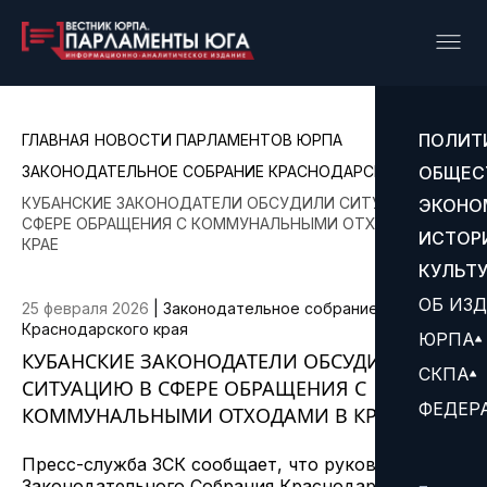
ПОЛИТ
ГЛАВНАЯ
НОВОСТИ ПАРЛАМЕНТОВ ЮРПА
ЗАКОНОДАТЕЛЬНОЕ СОБРАНИЕ КРАСНОДАРСКОГО КРАЯ
ОБЩЕС
КУБАНСКИЕ ЗАКОНОДАТЕЛИ ОБСУДИЛИ СИТУАЦИЮ В
ЭКОНО
СФЕРЕ ОБРАЩЕНИЯ С КОММУНАЛЬНЫМИ ОТХОДАМИ В
ИСТОР
КРАЕ
КУЛЬТ
ОБ ИЗ
25 февраля 2026
|
Законодательное собрание
Краснодарского края
ЮРПА
КУБАНСКИЕ ЗАКОНОДАТЕЛИ ОБСУДИЛИ
СКПА
СИТУАЦИЮ В СФЕРЕ ОБРАЩЕНИЯ С
ФЕДЕР
КОММУНАЛЬНЫМИ ОТХОДАМИ В КРАЕ
Пресс-служба ЗСК сообщает, что руководитель
Законодательного Собрания Краснодарского