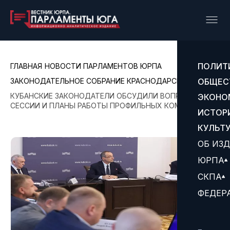
ПОЛИТ
ГЛАВНАЯ
НОВОСТИ ПАРЛАМЕНТОВ ЮРПА
ЗАКОНОДАТЕЛЬНОЕ СОБРАНИЕ КРАСНОДАРСКОГО КРАЯ
ОБЩЕС
КУБАНСКИЕ ЗАКОНОДАТЕЛИ ОБСУДИЛИ ВОПРОСЫ 66-Й
ЭКОНО
СЕССИИ И ПЛАНЫ РАБОТЫ ПРОФИЛЬНЫХ КОМИТЕТОВ
ИСТОР
КУЛЬТ
ОБ ИЗ
ЮРПА
СКПА
ФЕДЕР