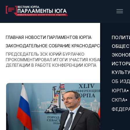
ПОЛИТ
ГЛАВНАЯ
НОВОСТИ ПАРЛАМЕНТОВ ЮРПА
ЗАКОНОДАТЕЛЬНОЕ СОБРАНИЕ КРАСНОДАРСКОГО КРАЯ
ОБЩЕС
ПРЕДСЕДАТЕЛЬ ЗСК ЮРИЙ БУРЛАЧКО
ЭКОНО
ПРОКОММЕНТИРОВАЛ ИТОГИ УЧАСТИЯ КУБАНСКОЙ
ИСТОР
ДЕЛЕГАЦИИ В РАБОТЕ КОНФЕРЕНЦИИ ЮРПА
КУЛЬТ
ОБ ИЗ
ЮРПА
СКПА
ФЕДЕР