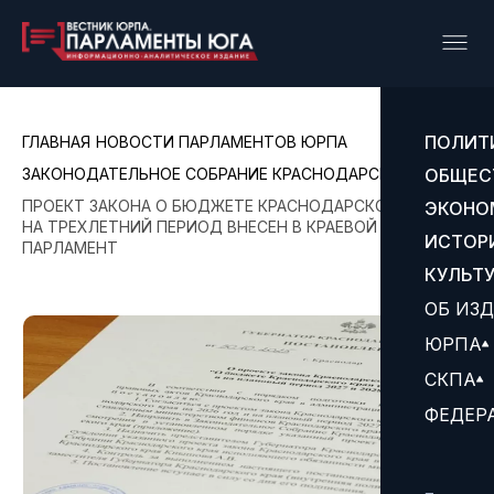
ПОЛИТ
ГЛАВНАЯ
НОВОСТИ ПАРЛАМЕНТОВ ЮРПА
ЗАКОНОДАТЕЛЬНОЕ СОБРАНИЕ КРАСНОДАРСКОГО КРАЯ
ОБЩЕС
ПРОЕКТ ЗАКОНА О БЮДЖЕТЕ КРАСНОДАРСКОГО КРАЯ
ЭКОНО
НА ТРЕХЛЕТНИЙ ПЕРИОД ВНЕСЕН В КРАЕВОЙ
ИСТОР
ПАРЛАМЕНТ
КУЛЬТ
ОБ ИЗ
ЮРПА
СКПА
ФЕДЕР