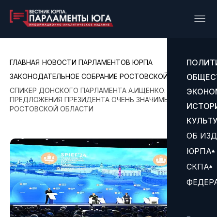
ПОЛИТ
ГЛАВНАЯ
НОВОСТИ ПАРЛАМЕНТОВ ЮРПА
ЗАКОНОДАТЕЛЬНОЕ СОБРАНИЕ РОСТОВСКОЙ ОБЛАСТИ
ОБЩЕС
СПИКЕР ДОНСКОГО ПАРЛАМЕНТА А.ИЩЕНКО. ВСЕ
ЭКОНО
ПРЕДЛОЖЕНИЯ ПРЕЗИДЕНТА ОЧЕНЬ ЗНАЧИМЫ ДЛЯ
ИСТОР
РОСТОВСКОЙ ОБЛАСТИ
КУЛЬТ
ОБ ИЗ
ЮРПА
СКПА
ФЕДЕР