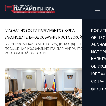
ПОЛИТ
ГЛАВНАЯ
НОВОСТИ ПАРЛАМЕНТОВ ЮРПА
ЗАКОНОДАТЕЛЬНОЕ СОБРАНИЕ РОСТОВСКОЙ ОБЛАСТИ
ОБЩЕС
В ДОНСКОМ ПАРЛАМЕТН ОБСУДИЛИ ЭФФЕКТ ОТ
ЭКОНО
ПОВЫШЕНИЯ КОЭФФИЦИЕНТА ДЛЯ МИГРАНТОВ В
ИСТОР
РОСТОВСКОЙ ОБЛАСТИ
КУЛЬТ
ОБ ИЗ
ЮРПА
СКПА
ФЕДЕР